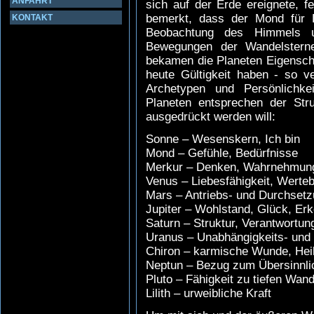
ANFAHRT
sich auf der Erde ereignete, fe
bemerkt, dass der Mond für E
KONTAKT
Beobachtung des Himmels 
Bewegungen der Wandelstern
bekamen die Planeten Eigenscha
heute Gültigkeit haben - so v
Archetypen und Persönlichke
Planeten entsprechen der Stru
ausgedrückt werden will:
Sonne – Wesenskern, Ich bin
Mond – Gefühle, Bedürfnisse
Merkur – Denken, Wahrnehmun
Venus – Liebesfähigkeit, Werte
Mars – Antriebs- und Durchsetz
Jupiter – Wohlstand, Glück, Erk
Saturn – Struktur, Verantwortun
Uranus – Unabhängigkeits- und 
Chiron – karmische Wunde, Heil
Neptun – Bezug zum Übersinnli
Pluto – Fähigkeit zu tiefen Wan
Lilith – urweibliche Kraft