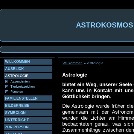
ASTROKOSMOS - P
WILLKOMMEN
Willkommen
Astrologie
AUSBLICK
Astrologie
ASTROLOGIE
Aszendenten
bietet ein Weg, unserer Seel
Tierkreiszeichen
kann uns in Kontakt mit
uns
Planeten
Göttlichkeit bringen.
FAMILIENSTELLEN
Die Astrologie wurde früher di
BILDERREISE
gemeinsam mit der Astronomie
SYMBOLON
wurden die Lichter am Himmel
UNTERRICHT
beobachteten genau, was sic
ZUR PERSON
Zusammenhänge zwischen dem